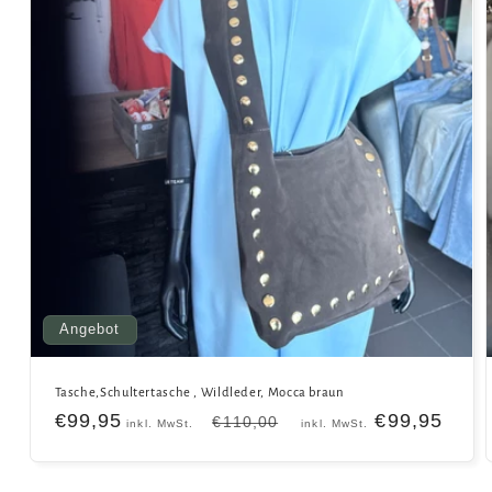
Angebot
Tasche,Schultertasche , Wildleder, Mocca braun
Verkaufspreis
€99,95
Normaler
Verkaufspre
€99,95
€110,00
inkl. MwSt.
inkl. MwSt.
Preis