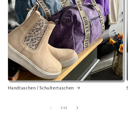
Handtaschen / Schultertaschen
von
1
/
12